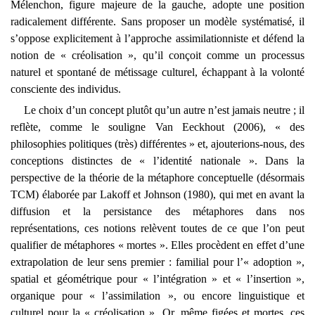
Mélenchon, figure majeure de la gauche, adopte une position
radicalement différente. Sans proposer un modèle systématisé, il
s’oppose explicitement à l’approche assimilationniste et défend la
notion de « créolisation », qu’il conçoit comme un processus
naturel et spontané de métissage culturel, échappant à la volonté
consciente des individus.
Le choix d’un concept plutôt qu’un autre n’est jamais neutre ; il
reflète, comme le souligne Van Eeckhout (2006), « des
philosophies politiques (très) différentes » et, ajouterions-nous, des
conceptions distinctes de « l’identité nationale ». Dans la
perspective de la théorie de la métaphore conceptuelle (désormais
TCM) élaborée par Lakoff et Johnson (1980), qui met en avant la
diffusion et la persistance des métaphores dans nos
représentations, ces notions relèvent toutes de ce que l’on peut
qualifier de métaphores « mortes ». Elles procèdent en effet d’une
extrapolation de leur sens premier : familial pour l’« adoption »,
spatial et géométrique pour « l’intégration » et « l’insertion »,
organique pour « l’assimilation », ou encore linguistique et
culturel pour la « créolisation ». Or, même figées et mortes, ces