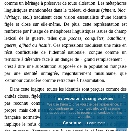
comme un héritage à préserver de toute altération. Les métaphores
linguistiques mentionnées dans le tableau ci-dessus (
ciment
,
bloc
,
héritage
, etc.,) traduisent cette vision essentialiste d’une identité
figée et close sur elle-même. De plus, cette représentation est
renforcée par l’usage de métaphores linguistiques issues du champ
lexical de la guerre, telles que
poches, conquêtes, bataillons,
guerre, djihad
ou
hostile
. Ces expressions traduisent une mise en
récit conflictuelle de l’identité nationale, conçue comme un
territoire à défendre face à un danger de « grand remplacement »,
c’est-à-dire une substitution supposée de la population française
par une identité immigrée, majoritairement musulmane, que
Zemmour considère comme réfractaire à l’assimilation.
Dans cette logique, toutes les identités sont perçues comme des
entités closes, figées et non perméables. L’étranger, dès lors, n’est
x
This website is using cookies.
pas reconnu comme porteur d’une culture ou d’une identité
We use them to give you the best experience. If
you continue using our website, we'll assume
propre, mais doit s’assimiler à ce que Zemmour érige en identité
that you are happy to receive all cookies on this
website.
française normative. Sur le plan politique, une telle conception
Continue
Learn more
implique le refus de toute reconnaissance des identités d’origine