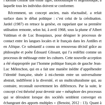
l’identité comme une entité figée, monolithique et hégémonique, à
laquelle tous les individus doivent se conformer.
Récemment, un concept ancien, mais réactualisé, a refait
surface dans le débat politique : c’est celui de la créolisation.
Jardel (1987) en retrace la genèse, en rappelant que sa première
utilisation remonte, selon lui, à avril 1968, sous la plume d’Albert
Valdman et de Luc Bouquiaux, pour désigner le processus de
contact entre les langues locales et le français dans les Antilles et
en Afrique. Ce substantif a connu un renouveau décisif grâce au
philosophe et poète Édouard Glissant, qui l’a redéfini comme un
processus de métissage entre les cultures. Cette nouvelle acception
a été réappropriée par l’homme politique français de gauche Jean-
Luc Mélenchon, qui en a fait une manière inédite d’appréhender
l’identité française, située à mi-chemin entre un universalisme
abstrait, indifférent à la diversité, et un multiculturalisme qui, au
contraire, reconnaît ouvertement les différences. Par la suite, le
concept s’est théorisé pour devenir une « métaphore des processus
qui se déroulent lorsque des sociétés semblent converger en
échangeant des apports multiples » (Benoist, 2012 : 13). Quant à