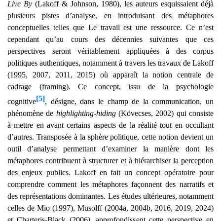
Live By
(Lakoff & Johnson, 1980), les auteurs esquissaient déjà
plusieurs pistes d’analyse, en introduisant des métaphores
conceptuelles telles que Le travail est une ressource. Ce n’est
cependant qu’au cours des décennies suivantes que ces
perspectives seront véritablement appliquées à des corpus
politiques authentiques, notamment à travers les travaux de Lakoff
(1995, 2007, 2011, 2015) où apparaît la notion centrale de
cadrage (framing). Ce concept, issu de la psychologie
[5]
cognitive
, désigne, dans le champ de la communication, un
phénomène de
highlighting-hiding
(Kövecses, 2002) qui consiste
à mettre en avant certains aspects de la réalité tout en occultant
d’autres. Transposée à la sphère politique, cette notion devient un
outil d’analyse permettant d’examiner la manière dont les
métaphores contribuent à structurer et à hiérarchiser la perception
des enjeux publics. Lakoff en fait un concept opératoire pour
comprendre comment les métaphores façonnent des narratifs et
des représentations dominantes. Les études ultérieures, notamment
celles de Mio (1997), Musolff (2004a, 2004b, 2016, 2019, 2024)
et Charteris-Black (2006), approfondissent cette perspective en