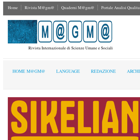
Home
Rivista M@gm@
Quaderni M@gm@
Portale Analisi Qualita
Rivista Internazionale di Scienze Umane e Sociali
HOME M@GM@
LANGUAGE
REDAZIONE
ARCHI