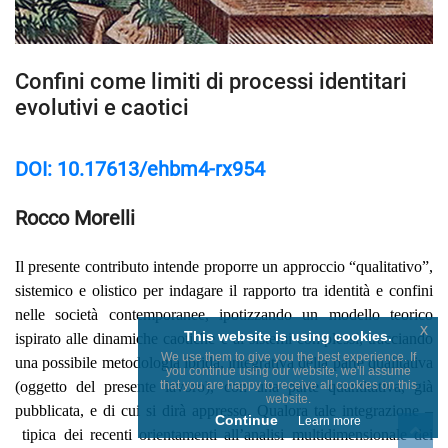
Confini come limiti di processi identitari
evolutivi e caotici
DOI: 10.17613/ehbm4-rx954
Rocco Morelli
Il presente contributo intende proporre un approccio “qualitativo”,
sistemico e olistico per indagare il rapporto tra identità e confini
nelle società contemporanee, ipotizzando un modello teorico
x
This website is using cookies.
ispirato alle dinamiche caotiche e ai sistemi complessi, tracciando
We use them to give you the best experience. If
una possibile metodologia ibrida, integrativa della parte qualitativa
you continue using our website, we'll assume
that you are happy to receive all cookies on this
(oggetto del presente lavoro), con una parte quantitativa, già
website.
pubblicata, e di cui si dirà appresso. Qualora tale integrazione –
Continue
Learn more
tipica dei recenti orientamenti all’analisi multidimensionale dei