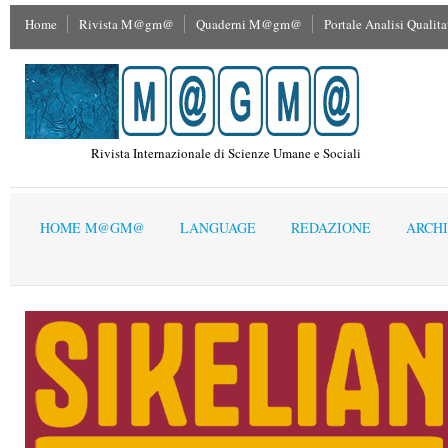
Home
Rivista M@gm@
Quaderni M@gm@
Portale Analisi Qualita
Rivista Internazionale di Scienze Umane e Sociali
HOME M@GM@
LANGUAGE
REDAZIONE
ARCHI