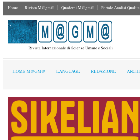
Home
Rivista M@gm@
Quaderni M@gm@
Portale Analisi Qualita
Rivista Internazionale di Scienze Umane e Sociali
HOME M@GM@
LANGUAGE
REDAZIONE
ARCHI